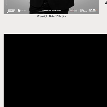
A
Copyright Didier Pallagès