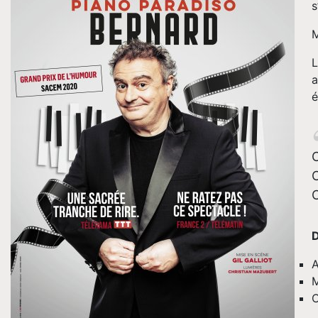
s
M
L
a
é
C
C
C
D
A
M
C