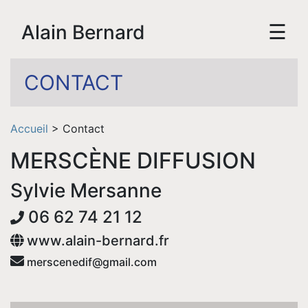
☰
Alain Bernard
CONTACT
Accueil
> Contact
MERSCÈNE DIFFUSION
Sylvie Mersanne
06 62 74 21 12
Accueil
www.alain-bernard.fr
Biographie
merscenedif
@
gmail
.com
Vidéos