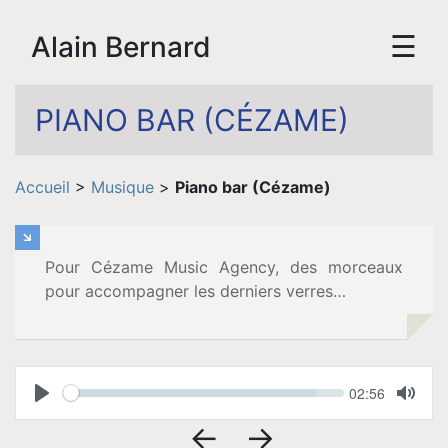
☰
Alain Bernard
PIANO BAR (CÉZAME)
Accueil
Accueil
>
Musique
>
Piano bar (Cézame)
Biographie
Pour Cézame Music Agency, des morceaux
Vidéos
pour accompagner les derniers verres…
Tournée
Seek
Espace
Current
02:56
time
Play
Toggl
Mute
←
→
Pro