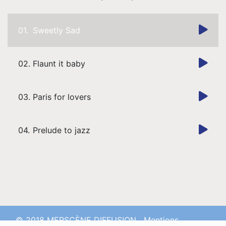
Musique
01.
Sweetly Sad
Contact
02.
Flaunt it baby
03.
Paris for lovers
04.
Prelude to jazz
© 2018 MERSCÈNE DIFFUSION
Mentions