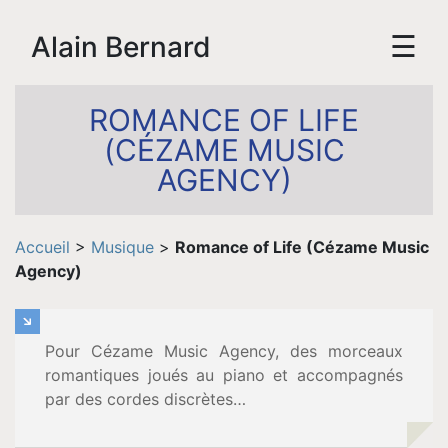
☰
Alain Bernard
ROMANCE OF LIFE
(CÉZAME MUSIC
AGENCY)
Accueil
Accueil
>
Musique
>
Romance of Life (Cézame Music
Biographie
Agency)
Vidéos
Pour Cézame Music Agency, des morceaux
romantiques joués au piano et accompagnés
Tournée
par des cordes discrètes…
Espace