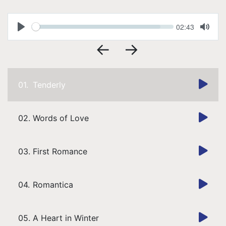
Pro
Seek
Current
02:43
time
Play
Toggl
Mute
←
→
Musique
Contact
01.
Tenderly
02.
Words of Love
03.
First Romance
04.
Romantica
05.
A Heart in Winter