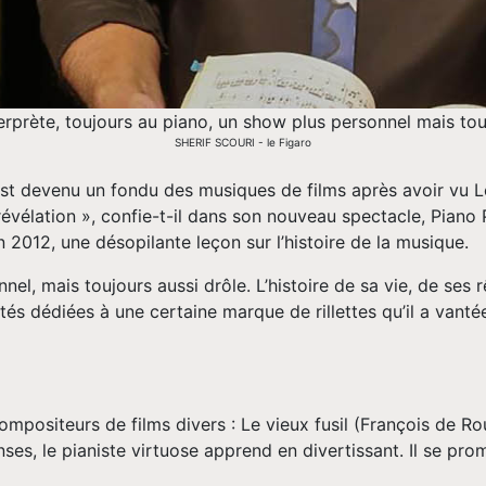
erprète, toujours au piano, un show plus personnel mais tou
SHERIF SCOURI - le Figaro
 est devenu un fondu des musiques de films après avoir vu Le
évélation », confie-t-il dans son nouveau spectacle, Piano P
 2012, une désopilante leçon sur l’histoire de la musique.
nel, mais toujours aussi drôle. L’histoire de sa vie, de ses 
tés dédiées à une certaine marque de rillettes qu’il a vant
positeurs de films divers : Le vieux fusil (François de Roub
ses, le pianiste virtuose apprend en divertissant. Il se pr