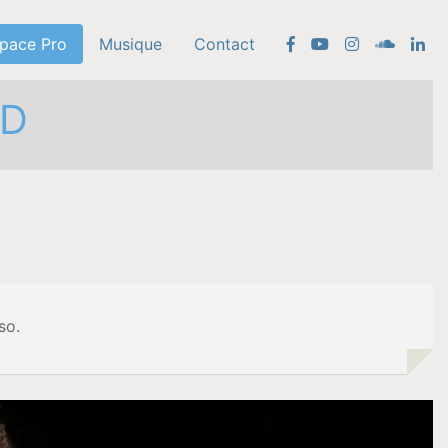
pace Pro
Musique
Contact
RD
so.