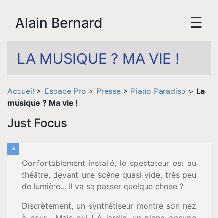
☰
Alain Bernard
LA MUSIQUE ? MA VIE !
Accueil
>
Espace Pro
>
Presse
>
Piano Paradiso
>
La
musique ? Ma vie !
Just Focus
Confortablement installé, le spectateur est au
Accueil
théâtre, devant une scène quasi vide, très peu
de lumière... Il va se passer quelque chose ?
Biographie
Discrètement, un synthétiseur montre son nez
à cour... Mais oui ! À jardin, un piano occupe