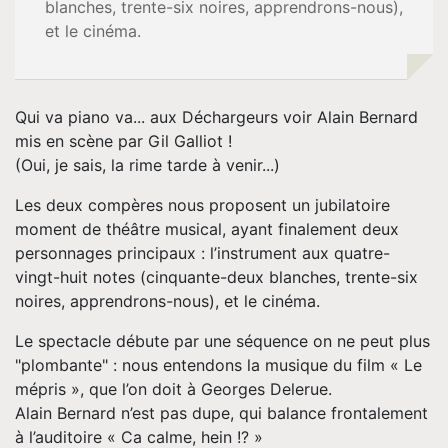
blanches, trente-six noires, apprendrons-nous),
et le cinéma.
Accueil
Qui va piano va... aux Déchargeurs voir Alain Bernard
Biographie
mis en scène par Gil Galliot !
(Oui, je sais, la rime tarde à venir...)
Vidéos
Les deux compères nous proposent un jubilatoire
moment de théâtre musical, ayant finalement deux
Tournée
personnages principaux : l’instrument aux quatre-
vingt-huit notes (cinquante-deux blanches, trente-six
Espace
noires, apprendrons-nous), et le cinéma.
Le spectacle débute par une séquence on ne peut plus
Pro
"plombante" : nous entendons la musique du film « Le
mépris », que l’on doit à Georges Delerue.
Musique
Alain Bernard n’est pas dupe, qui balance frontalement
à l’auditoire « Ca calme, hein !? »