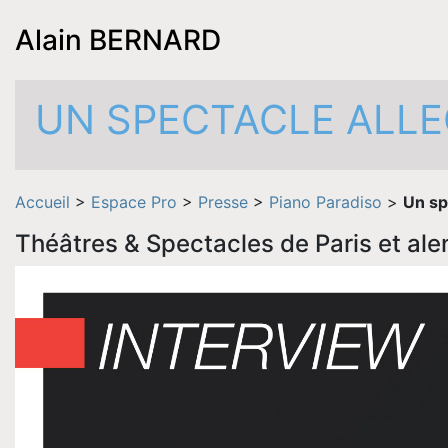
Alain BERNARD
UN SPECTACLE ALLE
Accueil
>
Espace Pro
>
Presse
>
Piano Paradiso
>
Un sp
Théâtres & Spectacles de Paris et a