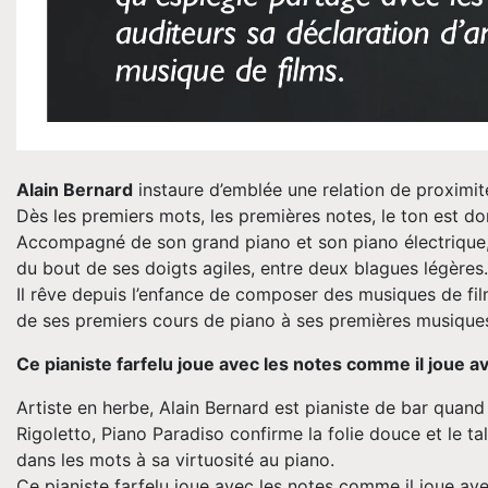
Alain Bernard
instaure d’emblée une relation de proximité
Dès les premiers mots, les premières notes, le ton est do
Accompagné de son grand piano et son piano électrique, Al
du bout de ses doigts agiles, entre deux blagues légères.
Il rêve depuis l’enfance de composer des musiques de film
de ses premiers cours de piano à ses premières musiques 
Ce pianiste farfelu joue avec les notes comme il joue av
Artiste en herbe, Alain Bernard est pianiste de bar quand 
Rigoletto, Piano Paradiso confirme la folie douce et le ta
dans les mots à sa virtuosité au piano.
Ce pianiste farfelu joue avec les notes comme il joue ave