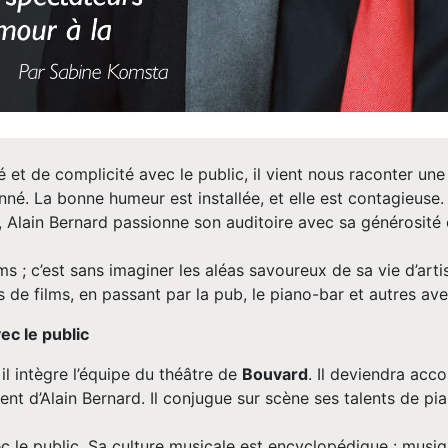
 et de complicité avec le public, il vient nous raconter une 
nné. La bonne humeur est installée, et elle est contagieuse.
ain Bernard passionne son auditoire avec sa générosité et se
s ; c’est sans imaginer les aléas savoureux de sa vie d’art
de films, en passant par la pub, le piano-bar et autres ave
ec le public
il intègre l’équipe du théâtre de
Bouvard
. Il deviendra ac
lent d’Alain Bernard. Il conjugue sur scène ses talents de pi
c le public. Sa culture musicale est encyclopédique : musiq