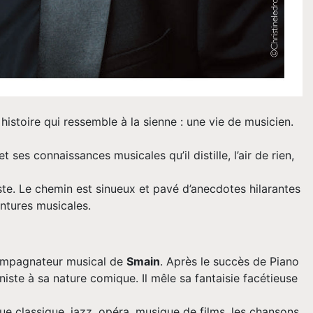
histoire qui ressemble à la sienne : une vie de musicien.
s connaissances musicales qu’il distille, l’air de rien,
iste. Le chemin est sinueux et pavé d’anecdotes hilarantes
ntures musicales.
compagnateur musical de
Smain
. Après le succès de Piano
aniste à sa nature comique. Il mêle sa fantaisie facétieuse
ue classique, jazz, opéra, musique de films, les chansons